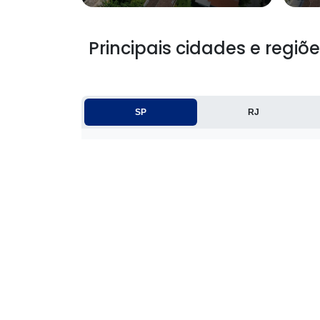
Principais cidades e regiõ
SP
RJ
Rio de Janeiro
São Gonçalo
Niterói
São João de Meriti
Itaboraí
Cabo Frio
Mesquita
Teresópolis
Resende
Itaguaí
Saquarema
Seropédica
Guapimirim
Casimiro de Abreu