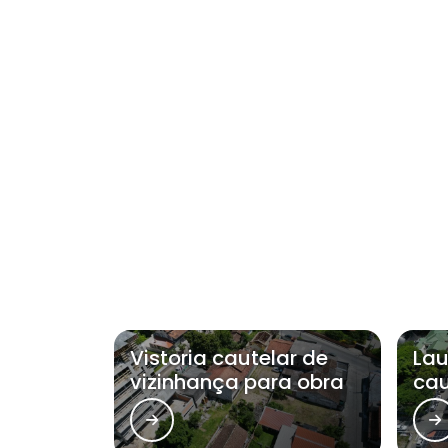
Vistoria cautelar de
Lau
vizinhança para obra
cau