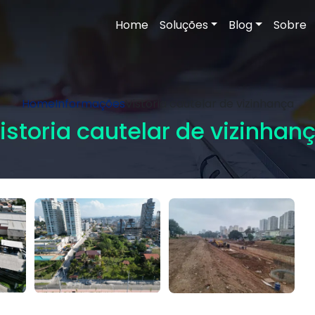
Home
Soluções
Blog
Sobre
Home
Informações
Vistoria cautelar de vizinhança
istoria cautelar de vizinhan