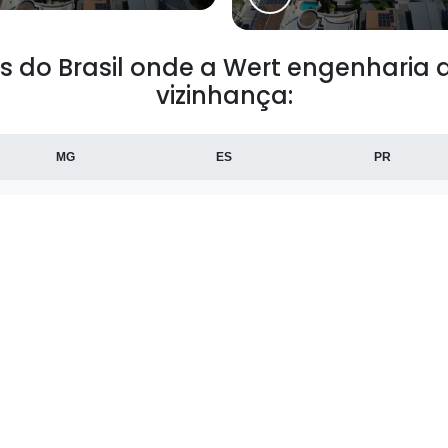
es do Brasil onde a Wert engenharia 
vizinhança:
MG
ES
PR
Duque de Caxias
Nova Iguaçu
Camp
Petrópolis
Volta Redonda
Maca
Maricá
Nova Friburgo
Barr
Rio das Ostras
Nilópolis
Quei
São Pedro da Aldeia
Itaperuna
Japer
Três Rios
Valença
Cach
São Francisco de
Paraty
Paraí