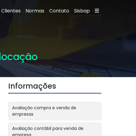
Clientes
Normas
Contato
Sisbap
ção
 locação
Informações
Avaliação compra e venda de
empresas
Avaliação contábil para venda de
empresa