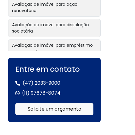
Avaliação de imóvel para ação
renovatória
Avaliação de imóvel para dissolução
societária
Avaliação de imóvel para empréstimo
com garantia
Avaliação de imóvel para garantia
Entre em contato
hipotecária
(47) 2033-9000
Avaliação de imóvel para inventário
(11) 97678-8074
Avaliação de imóvel para inventário
extrajudicial
Solicite um orçamento
Avaliação de imóvel para leilão