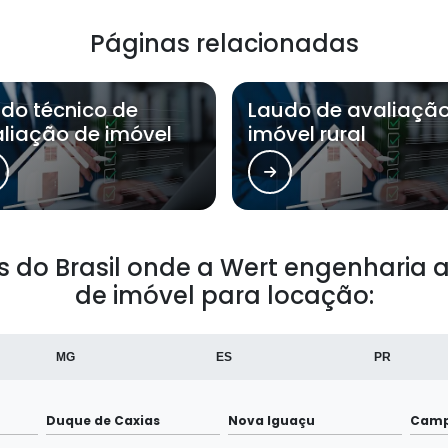
Páginas relacionadas
do técnico de
Laudo de avaliaçã
liação de imóvel
imóvel rural
ões do Brasil onde a Wert engenharia
de imóvel para locação:
MG
ES
PR
Duque de Caxias
Nova Iguaçu
Camp