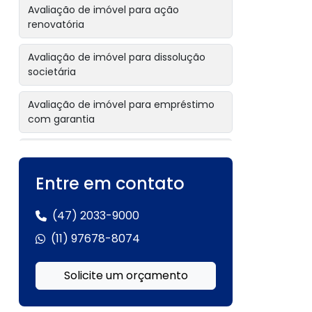
Avaliação de imóvel para ação
renovatória
Avaliação de imóvel para dissolução
societária
Avaliação de imóvel para empréstimo
com garantia
Avaliação de imóvel para garantia
hipotecária
Entre em contato
Avaliação de imóvel para inventário
(47) 2033-9000
Avaliação de imóvel para inventário
(11) 97678-8074
extrajudicial
Solicite um orçamento
Avaliação de imóvel para leilão