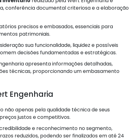
 inventário
realizado pela Wert Engenharia é
a, conferência documental criteriosa e a elaboração
tórios precisos e embasados, essenciais para
amentos patrimoniais.
eração sua funcionalidade, liquidez e possíveis
s tomem decisões fundamentadas e estratégicas.
Engenharia apresenta informações detalhadas,
ões técnicas, proporcionando um embasamento
ert Engenharia
 não apenas pela qualidade técnica de seus
reços justos e competitivos.
 credibilidade e reconhecimento no segmento,
razos reduzidos, podendo ser finalizados em até 24