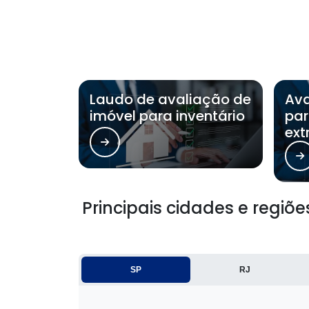
Laudo de avaliação de
Ava
imóvel para inventário
par
ext
Principais cidades e regiõ
SP
RJ