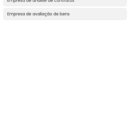
Empresa de análise de contratos
Empresa de avaliação de bens
Empresa de avaliação de bens intangíveis
Empresa de avaliação de bens para garantias reais
Empresa de avaliação de imóveis
Empresa de avaliação para encerramento de sociedade
Empresa de avaliação para revisão de contratos
Empresa de avaliação patrimonial
Empresa de engenharia diagnóstica
Empresa de laudo cautelar de imóvel