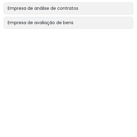
Empresa de análise de contratos
Empresa de avaliação de bens
Empresa de avaliação de bens intangíveis
Empresa de avaliação de bens para garantias reais
Empresa de avaliação de imóveis
Empresa de avaliação para encerramento de sociedade
Empresa de avaliação para revisão de contratos
Empresa de avaliação patrimonial
Empresa de engenharia diagnóstica