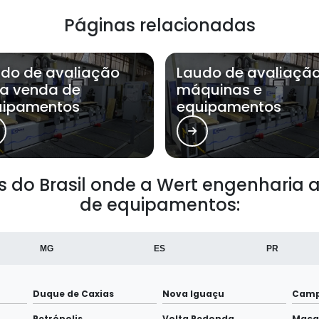
Páginas relacionadas
do de avaliação
Laudo de avaliaçã
a venda de
máquinas e
uipamentos
equipamentos
ões do Brasil onde a Wert engenharia
de equipamentos:
MG
ES
PR
Duque de Caxias
Nova Iguaçu
Camp
Petrópolis
Volta Redonda
Maca