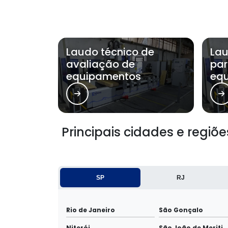
Laudo técnico de
Lau
avaliação de
par
equipamentos
eq
Principais cidades e regi
SP
RJ
Rio de Janeiro
São Gonçalo
Niterói
São João de Meriti