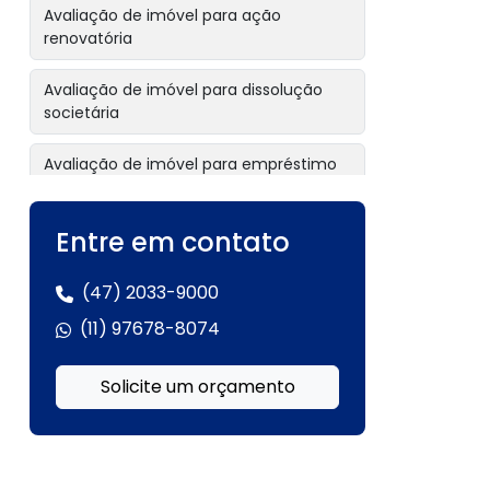
Avaliação de imóvel para ação
renovatória
Avaliação de imóvel para dissolução
societária
Avaliação de imóvel para empréstimo
com garantia
Entre em contato
Avaliação de imóvel para garantia
hipotecária
(47) 2033-9000
Avaliação de imóvel para inventário
(11) 97678-8074
Avaliação de imóvel para inventário
Solicite um orçamento
extrajudicial
Avaliação de imóvel para leilão