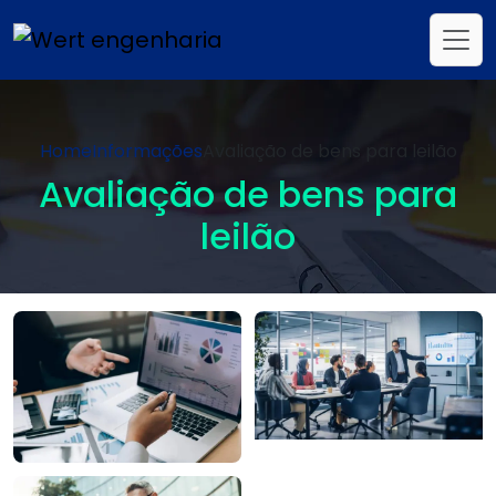
Home
Informações
Avaliação de bens para leilão
Avaliação de bens para
leilão