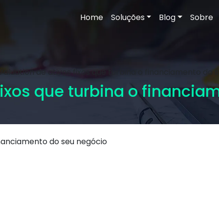
Home
Soluções
Blog
Sobre
Valuation de ativos fixos que turbina o financiamento do 
fixos que turbina o financi