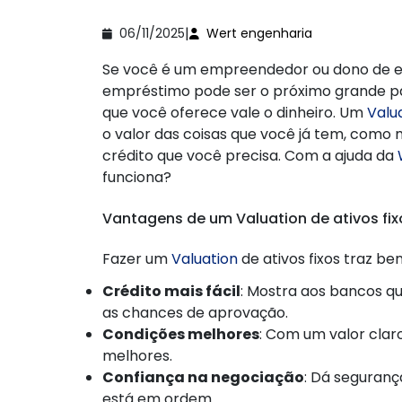
|
06/11/2025
Wert engenharia
Se você é um empreendedor ou dono de e
empréstimo pode ser o próximo grande pa
que você oferece vale o dinheiro. Um
Valua
o valor das coisas que você já tem, como 
crédito que você precisa. Com a ajuda da
funciona?
Vantagens de um Valuation de ativos fix
Fazer um
Valuation
de ativos fixos traz b
Crédito mais fácil
: Mostra aos bancos q
as chances de aprovação.
Condições melhores
: Com um valor clar
melhores.
Confiança na negociação
: Dá seguran
está em ordem.