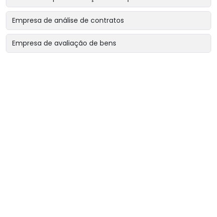
Empresa de análise de contratos
Empresa de avaliação de bens
Empresa de avaliação de bens intangíveis
Empresa de avaliação de bens para garantias reais
Empresa de avaliação de imóveis
Empresa de avaliação para encerramento de sociedade
Empresa de avaliação para revisão de contratos
Empresa de avaliação patrimonial
Empresa de engenharia diagnóstica