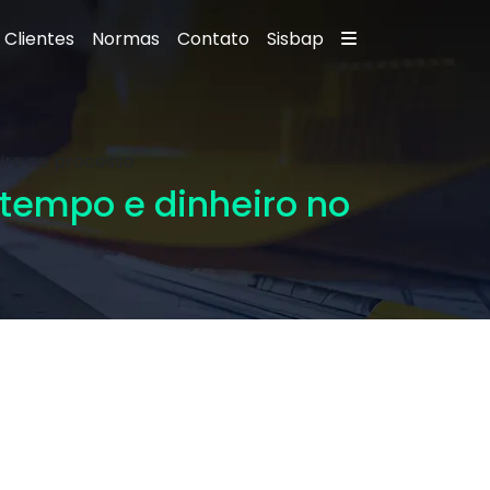
Clientes
Normas
Contato
Sisbap
iro no processo
 tempo e dinheiro no