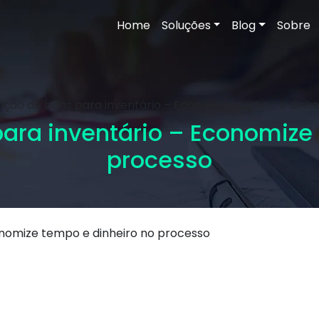
Home
Soluções
Blog
Sobre
ação de bens para inventário – Economize tempo e dinhe
ara inventário – Economize
processo