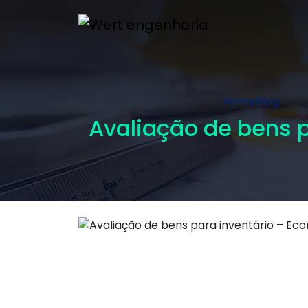
Home
Blog
Avali
Avaliação de bens p