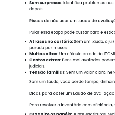
Sem surpresas
: Identifica problemas no
depois.
Riscos de não usar um Laudo de avaliaç
Pular essa etapa pode custar caro e estic
Atrasos no cartório
: Sem um Laudo, o jui
parado por meses.
Multas altas
: Um cálculo errado do ITC
Gastos extras
: Bens mal avaliados podem
judiciais.
Tensão familiar
: Sem um valor claro, he
Sem um Laudo, você perde tempo, dinheiro 
Dicas para obter um Laudo de avaliação
Para resolver o inventário com eficiência, s
Organize os papéis
: Junte escrituras, re