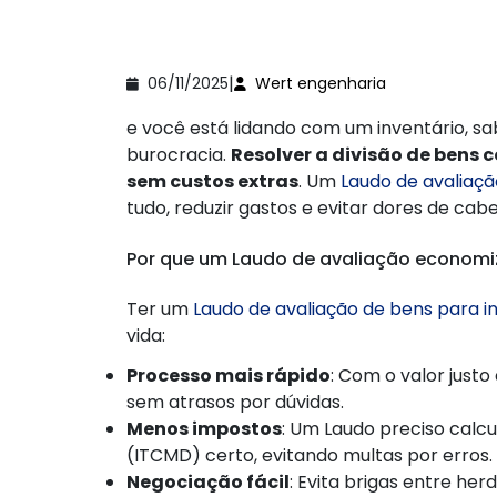
|
06/11/2025
Wert engenharia
e você está lidando com um inventário, 
burocracia.
Resolver a divisão de bens c
sem custos extras
. Um
Laudo de avaliaçã
tudo, reduzir gastos e evitar dores de cab
Por que um Laudo de avaliação economi
Ter um
Laudo de avaliação de bens para i
vida:
Processo mais rápido
: Com o valor justo
sem atrasos por dúvidas.
Menos impostos
: Um Laudo preciso calc
(ITCMD) certo, evitando multas por erros.
Negociação fácil
: Evita brigas entre her