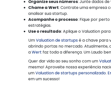
Organize seus números
: Junte dados de 
Chame a Wert
: Contrate uma empresa 
analisar sua startup.
Acompanhe o processo
: Fique por pert
estratégias.
Use o resultado
: Aplique o Valuation para
Um
Valuation de startups
é a chave para v
abrindo portas no mercado. Atualmente, 
a
Wert
faz toda a diferença. Um Laudo be
Quer dar vida ao seu sonho com um
Valua
mesmo! Aproveite nossa experiência nacio
um
Valuation de startups personalizado
.
E
em um sucesso!