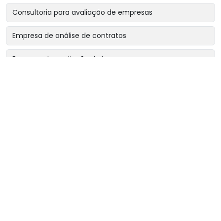
Consultoria para avaliação de empresas
Empresa de análise de contratos
Empresa de avaliação de bens
Empresa de avaliação de bens intangíveis
Empresa de avaliação de bens para garantias reais
Empresa de avaliação de imóveis
Empresa de avaliação para encerramento de sociedade
Entre em contato
Empresa de avaliação para revisão de contratos
(47) 2033-9000
Empresa de avaliação patrimonial
(11) 97678-8074