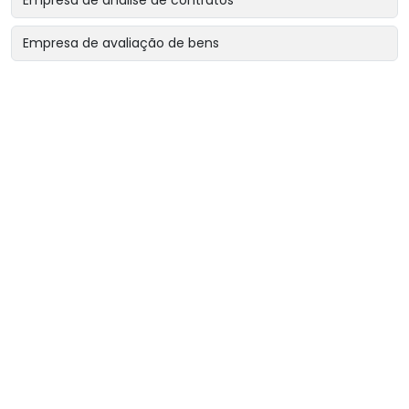
Empresa de avaliação de bens
Empresa de avaliação de bens intangíveis
Empresa de avaliação de bens para garantias reais
Empresa de avaliação de imóveis
Empresa de avaliação para encerramento de sociedade
Empresa de avaliação para revisão de contratos
Empresa de avaliação patrimonial
Empresa de engenharia diagnóstica
Empresa de laudo cautelar de imóvel