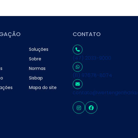
EGAÇÃO
CONTATO
Soluções
(47) 2033-9000
Sobre
es
Normas
(11) 97678-8074
to
Sisbap
mações
Mapa do site
contato@wertengenharia.