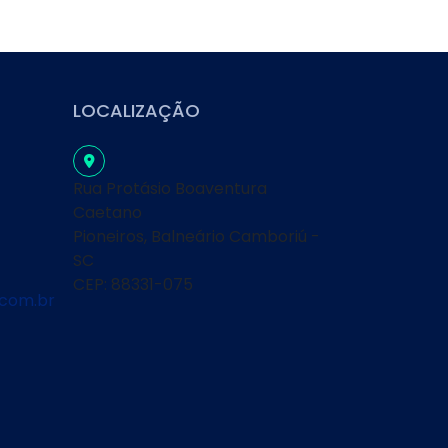
LOCALIZAÇÃO
Rua Protásio Boaventura
Caetano
Pioneiros, Balneário Camboriú -
SC
CEP: 88331-075
com.br