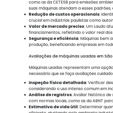
como as da CETESB para emissões ambien
suas máquinas atendam a esses padrões, e
Redução de custos operacionais
: Iden
crucial em indústrias paulistas como autom
Valor de mercado preciso
: Um Laudo atu
financiamentos, refletindo o valor real d
Segurança e eficiência
: Máquinas bem a
produção, beneficiando empresas em todo
Avaliações de máquinas usadas em São
Máquinas usadas representam uma opção 
necessário que se faça avaliações cuidados
Inspeção física detalhada
: Verificar d
considerando o uso intenso comum em indú
Análise de registros
: Avaliar histórico 
com normas locais, como as da ABNT para
Estimativa de vida útil
: Determinar qua
eficiente, ajustando pelo ambiente industri