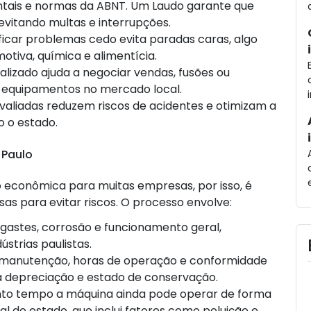
tais e normas da ABNT. Um Laudo garante que
vitando multas e interrupções.
tificar problemas cedo evita paradas caras, algo
otiva, química e alimentícia.
alizado ajuda a negociar vendas, fusões ou
os equipamentos no mercado local.
valiadas reduzem riscos de acidentes e otimizam a
 o estado.
 Paulo
econômica para muitas empresas, por isso, é
as para evitar riscos. O processo envolve:
esgastes, corrosão e funcionamento geral,
strias paulistas.
de manutenção, horas de operação e conformidade
 depreciação e estado de conservação.
nto tempo a máquina ainda pode operar de forma
al do estado, que inclui fatores como poluição e