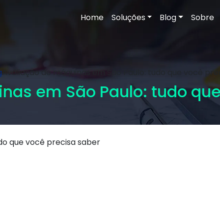
Home
Soluções
Blog
Sobre
g
Avaliação de máquinas em São Paulo: tudo que você pre
nas em São Paulo: tudo que