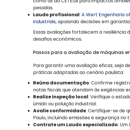
como as da CETESB para impactos ambienta
pesadas.
Laudo profissional
:
A Wert Engenharia o
industriais
, apoiando decisões em garantia
Essas avaliações fortalecem a resiliência 
desafios econômicos.
Passos para a avaliação de máquinas e
Para garantir uma avaliação eficaz, seja de
práticas adaptadas ao cenário paulista:
Reúna documentação
: Confirme regist
notas fiscais que atendam às exigências es
Realize inspeção local
: Verifique o esta
úmido ou poluição industrial.
Avalie conformidade
: Certifique-se de
Paulo, incluindo emissões e segurança no t
Contrate um Laudo especializado
: Um 