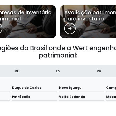
resas de inventário
Avaliação patrimon
rimonial
para inventário
regiões do Brasil onde a Wert engenh
patrimonial:
MG
ES
PR
Duque de Caxias
Nova Iguaçu
Camp
Petrópolis
Volta Redonda
Maca
Maricá
Nova Friburgo
Barr
Rio das Ostras
Nilópolis
Quei