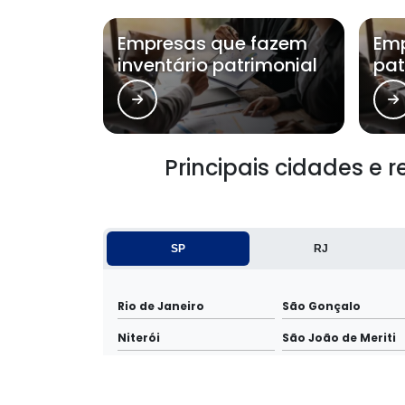
Empresas que fazem
Emp
inventário patrimonial
pat
Principais cidades e 
SP
RJ
Rio de Janeiro
São Gonçalo
Niterói
São João de Meriti
Itaboraí
Cabo Frio
Mesquita
Teresópolis