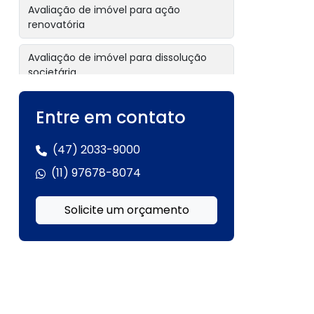
Avaliação de imóvel para ação
renovatória
Avaliação de imóvel para dissolução
societária
Avaliação de imóvel para empréstimo
Entre em contato
com garantia
(47) 2033-9000
Avaliação de imóvel para garantia
hipotecária
(11) 97678-8074
Avaliação de imóvel para inventário
Solicite um orçamento
Avaliação de imóvel para inventário
extrajudicial
Avaliação de imóvel para leilão