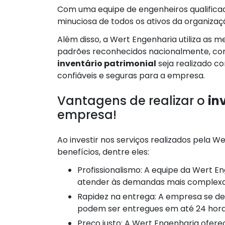
Com uma equipe de engenheiros qualificad
minuciosa de todos os ativos da organiza
Além disso, a Wert Engenharia utiliza as 
padrões reconhecidos nacionalmente, com
inventário patrimonial
seja realizado c
confiáveis e seguras para a empresa.
Vantagens de realizar o
in
empresa!
Ao investir nos serviços realizados pela W
benefícios, dentre eles:
Profissionalismo: A equipe da Wert Engenharia é qualificada e está preparada para
atender às demandas mais complexas
Rapidez na entrega: A empresa se destaca pela agilidade na elaboração dos laudos, que
podem ser entregues em até 24 hora
Preço justo: A Wert Engenharia oferece um serviço de qualidade a um preço acessível,