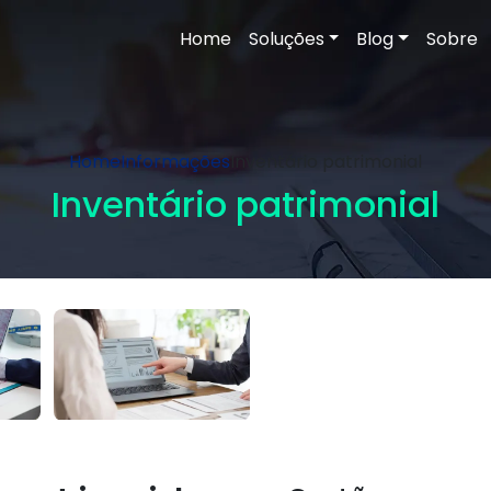
Home
Soluções
Blog
Sobre
Home
Informações
Inventário patrimonial
Inventário patrimonial