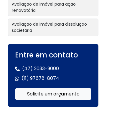
Avaliação de imóvel para ação
renovatória
Avaliação de imóvel para dissolução
societária
Avaliação de imóvel para empréstimo
com garantia
Entre em contato
Avaliação de imóvel para garantia
(47) 2033-9000
hipotecária
(11) 97678-8074
Avaliação de imóvel para inventário
Solicite um orçamento
Avaliação de imóvel para inventário
extrajudicial
Avaliação de imóvel para leilão