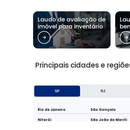
Laudo de avaliação de
Lau
imóvel para inventário
ben
Principais cidades e regi
SP
RJ
Rio de Janeiro
São Gonçalo
Niterói
São João de Meriti
Itaboraí
Cabo Frio