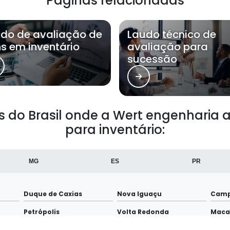
Páginas relacionadas
do de avaliação de
Laudo técnico de
s em inventário
avaliação para
sucessão
ões do Brasil onde a Wert engenharia
para inventário:
MG
ES
PR
Duque de Caxias
Nova Iguaçu
Camp
Petrópolis
Volta Redonda
Maca
Maricá
Nova Friburgo
Barr