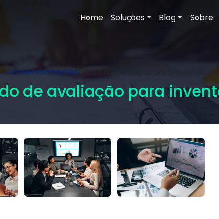
Home
Soluções
Blog
Sobre
Home
Informações
Laudo de avaliação para inventário
do de avaliação para invent