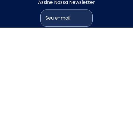
Assine Nossa Newsletter
Assinar Newsletter
NAVEGAÇÃO
Home
Soluções
Blog
Sobre
Clientes
Normas