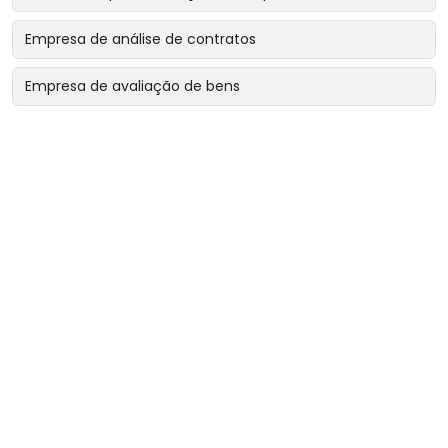
Empresa de análise de contratos
Empresa de avaliação de bens
Empresa de avaliação de bens intangíveis
Empresa de avaliação de bens para garantias reais
Empresa de avaliação de imóveis
Empresa de avaliação para encerramento de sociedade
Empresa de avaliação para revisão de contratos
Empresa de avaliação patrimonial
Empresa de engenharia diagnóstica