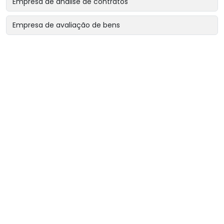
Empresa de análise de contratos
Empresa de avaliação de bens
Empresa de avaliação de bens intangíveis
Empresa de avaliação de bens para garantias reais
Empresa de avaliação de imóveis
Empresa de avaliação para encerramento de sociedade
Empresa de avaliação para revisão de contratos
Empresa de avaliação patrimonial
Empresa de engenharia diagnóstica
Empresa de laudo cautelar de imóvel