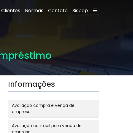
Clientes
Normas
Contato
Sisbap
éstimo
 empréstimo
Informações
Avaliação compra e venda de
empresas
Avaliação contábil para venda de
empresa