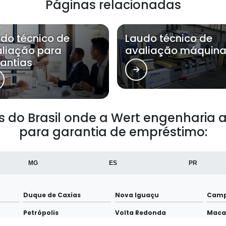
Páginas relacionadas
do técnico de
Laudo técnico de
liação para
avaliação máquin
antias
ões do Brasil onde a Wert engenharia
para garantia de empréstimo:
MG
ES
PR
Duque de Caxias
Nova Iguaçu
Camp
Petrópolis
Volta Redonda
Maca