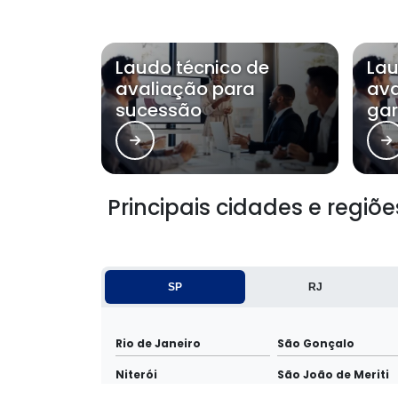
Laudo técnico de
Lau
avaliação para
ava
sucessão
gar
Principais cidades e regi
SP
RJ
Rio de Janeiro
São Gonçalo
Niterói
São João de Meriti