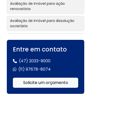
Avaliação de imóvel para ação
renovatória
Avaliação de imóvel para dissolução
societária
Avaliação de imóvel para empréstimo
com garantia
Entre em contato
Avaliação de imóvel para garantia
hipotecária
(47) 2033-9000
(11) 97678-8074
Avaliação de imóvel para inventário
Solicite um orçamento
Avaliação de imóvel para inventário
extrajudicial
Avaliação de imóvel para leilão