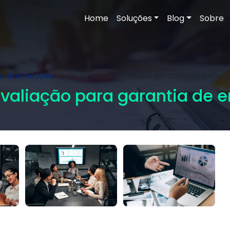
Home
Soluções
Blog
Sobre
e
Informações
Laudo de avaliação para garantia de empr
valiação para garantia de